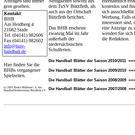
Anfragen sind immer
Neuigkeiten sowohl aus
ehrenamtlich erstel
gern gesehen.
dem TuSV Bützfleth, als
kostenlos und fin
auch aus der Ortschaft
sich ausschließli
Kontakt
:
Bützfleth berichtet.
Werbung. Falls s
BHB
interessiert sind
Am Heidberg 4
Das BHB erscheint
eine Anzeige zu s
21682 Stade
zwanzig Mal im Jahr
wenden Sie sich b
Tel. (04141) 982606
außerhalb der
die Redaktion.
Fax (04141) 982602
niedersächsischen
info@tusv-
Schulferien.
handball.de
Die Handball Blätter der Saison 2010/2011 ==
Hier finden Sie die
BHBs vergangener
Die Handball Blätter der Saison 2009/2010 ==
Spielzeiten.
Die Handball Blätter der Saison 2008/2009 ==
(c) 2005 Heiko Maldener i.A. des
Die Handball Blätter der Saison 2007/2008 ==
Handballfördervereins Bützfleth e.V.