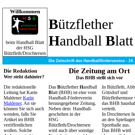
Willkommen
B
ützflether
H
andball
B
latt
beim Handball Blatt
der HSG
Bützfleth/Drochtersen
Die Zeitschrift des Handballfördervereins - 14
Die Zeitung am Ort
Die Redaktion
Wer steht dahinter?
Das BHB stellt sich vor
Die redaktionelle
Das
B
ützflether
H
andball
In Bützfleth, Abb
Leitung hat Karin
B
latt (BHB) ist eine vom
Götzdorf und
Maldener
Karin
Handball-Förderverein
Bützflethermoor 
Maldener
. An sie
herausgegebene Zeitung.
das BHB haushal
können Sie sich auch
Neben dem Handball-
verteilt.
wenden, falls Sie
geschehen in der
In Drochtersen li
Artikel im BHB
HSG
an den Spieltagen
veröffentlichen
Bützfleth/Drochtersen
Sporthalle aus.
wollen. Solche
wird auch über sonstige
Das BHB wird